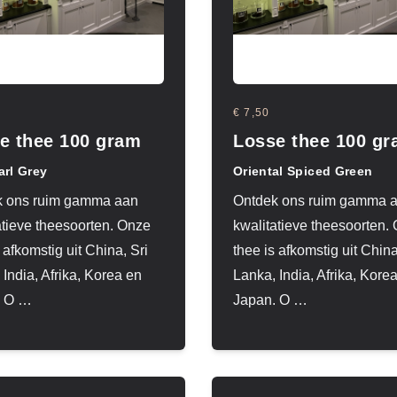
€ 7,50
e thee 100 gram
Losse thee 100 g
arl Grey
Oriental Spiced Green
k ons ruim gamma aan
Ontdek ons ruim gamma 
atieve theesoorten. Onze
kwalitatieve theesoorten.
 afkomstig uit China, Sri
thee is afkomstig uit China
 India, Afrika, Korea en
Lanka, India, Afrika, Kore
 O
…
Japan. O
…