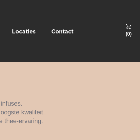
Locaties
Contact
(
0
)
infuses.
oogste kwaliteit.
e thee-ervaring.