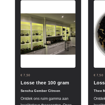
€ 7,50
€ 7,50
Losse thee 100 gram
Loss
Sencha Gember Citroen
Thee 
Ontdek ons ruim gamma aan
Ontde