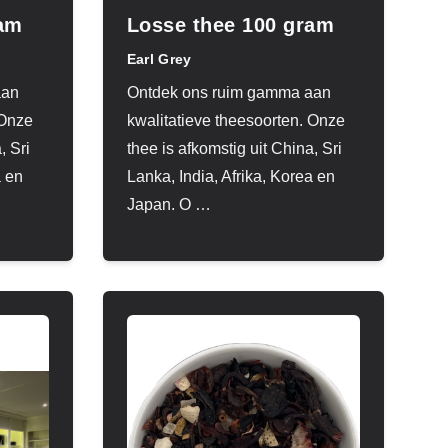
ram
Losse thee 100 gram
Earl Grey
aan
Ontdek ons ruim gamma aan
 Onze
kwalitatieve theesoorten. Onze
, Sri
thee is afkomstig uit China, Sri
a en
Lanka, India, Afrika, Korea en
Japan. O
…