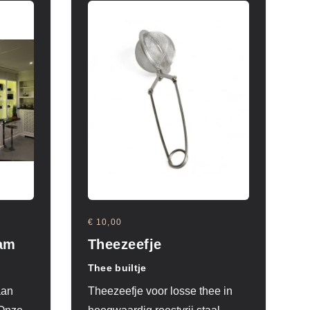
€ 10,00
ram
Theezeefje
Thee builtje
aan
Theezeefje voor losse thee in