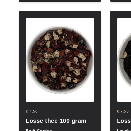
€ 7,50
€ 7,50
Losse thee 100 gram
Loss
Fruit Garden
Lovely