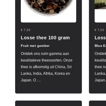
€ 7,50
€ 7,50
Losse thee 100 gram
Loss
Fruit met gember
Blue E
Ontdek ons ruim gamma aan
Ontde
kwalitatieve theesoorten. Onze
kwalit
thee is afkomstig uit China, Sri
thee is
Lanka, India, Afrika, Korea en
Lanka,
Japan. O
…
Japan.