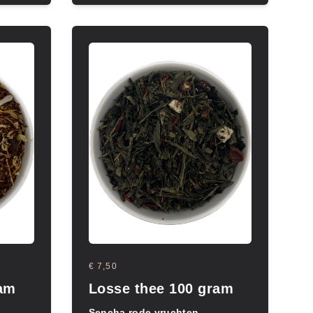
€ 7,50
ram
Losse thee 100 gram
Sencha rode vruchten