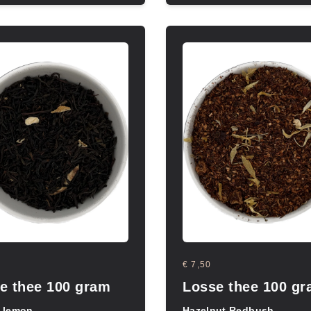
€ 7,50
e thee 100 gram
Losse thee 100 g
 lemon
Hazelnut Redbush