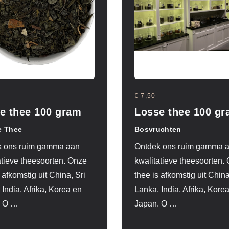
€ 7,50
e thee 100 gram
Losse thee 100 g
e Thee
Bosvruchten
k ons ruim gamma aan
Ontdek ons ruim gamma 
atieve theesoorten. Onze
kwalitatieve theesoorten.
 afkomstig uit China, Sri
thee is afkomstig uit China
 India, Afrika, Korea en
Lanka, India, Afrika, Kore
 O
…
Japan. O
…