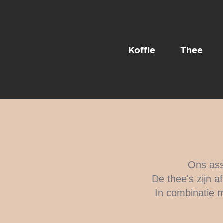
Koffie
Thee
Ons ass
De thee's zijn a
In combinatie m