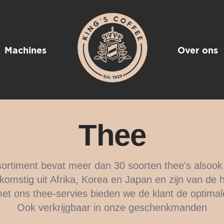
Machines
Over ons
Thee
ortiment bevat meer dan 30 soorten thee's alsook 
fkomstig uit Afrika, Korea en Japan en zijn van de h
et ons thee-servies bieden we de klant de optimal
Ook verkrijgbaar in onze geschenkmanden