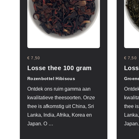
€ 7,50
€ 7,50
Losse thee 100 gram
Loss
Rozenbottel Hibiscus
Groen
Ontdek ons ruim gamma aan
Ontde
kwalitatieve theesoorten. Onze
kwalit
thee is afkomstig uit China, Sri
thee is
Lanka, India, Afrika, Korea en
Lanka,
Japan. O
…
Japan.