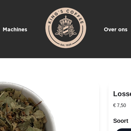
Machines
Over ons
Loss
€ 7,50
Soort