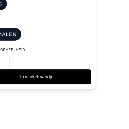
G
MALEN
HOEVEELHEID
In winkelmandje